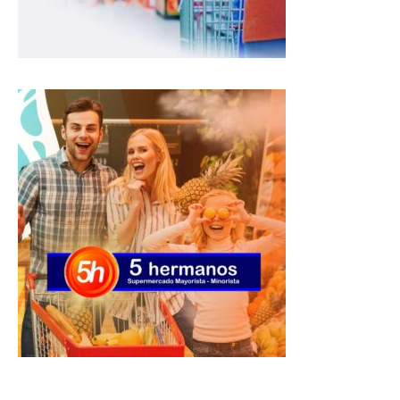
p
k
m