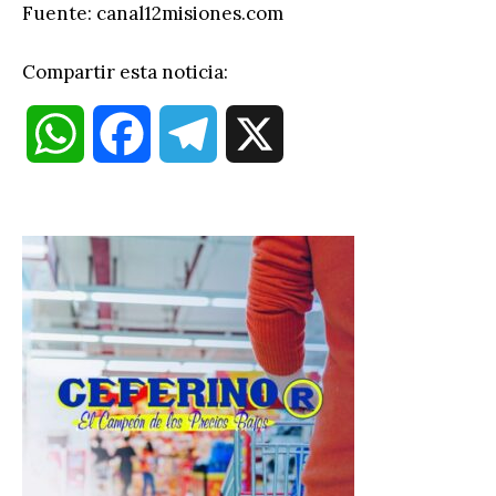
Fuente: canal12misiones.com
Compartir esta noticia:
W
F
T
X
h
a
e
a
c
l
t
e
e
s
b
g
A
o
r
p
o
a