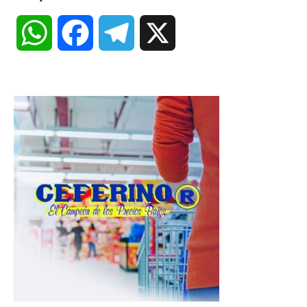
W
F
T
X
h
a
e
a
c
l
t
e
e
s
b
g
A
o
r
p
o
a
p
k
m