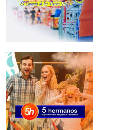
A
o
r
p
o
a
p
k
m