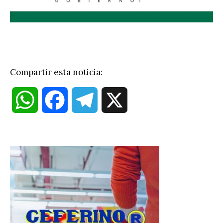
Compartir esta noticia:
W
F
T
X
h
a
e
a
c
l
t
e
e
s
b
g