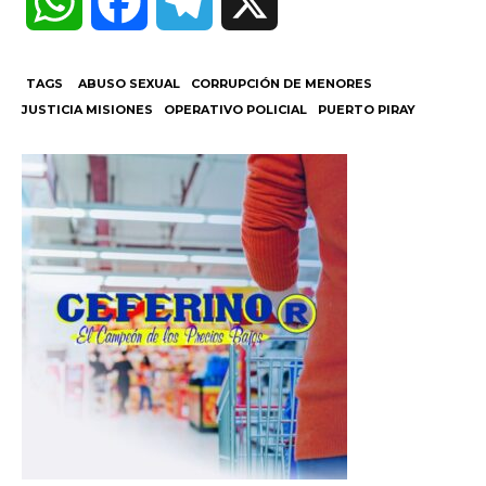
W
F
T
X
h
a
e
TAGS
ABUSO SEXUAL
CORRUPCIÓN DE MENORES
JUSTICIA MISIONES
OPERATIVO POLICIAL
PUERTO PIRAY
a
c
l
t
e
e
s
b
g
A
o
r
p
o
a
p
k
m