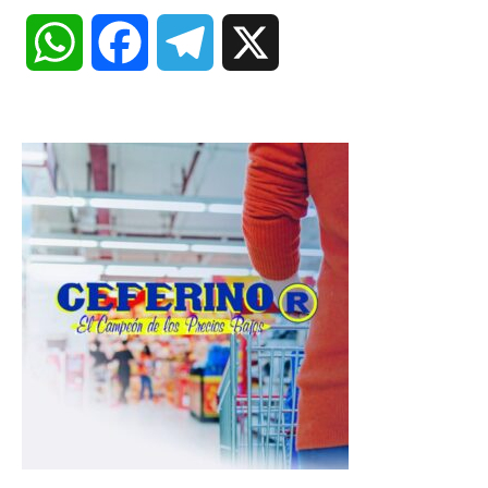
W
F
T
X
h
a
e
a
c
l
t
e
e
s
b
g
A
o
r
p
o
a
p
k
m