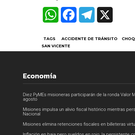
W
F
T
X
h
a
e
TAGS
ACCIDENTE DE TRÁNSITO
CHOQ
a
c
l
SAN VICENTE
t
e
e
Economía
s
b
g
A
o
r
Diez PyMEs misioneras participarán de la ronda Valor M
agosto
p
o
a
Misiones impulsa un alivio fiscal histórico mientras per
Nacional
Misiones elimina retenciones fiscales en billeteras virt
p
k
m
Inflación en baja pero sueldos en rojo: la persistente cr