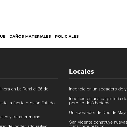
UE
DAÑOS MATERIALES
POLICIALES
Locales
inera en La Rural el 26 de
Incendio en un secadero de ye
Incendio en una carpintería d
siste la fuerte presión Estado
pero no dejó heridos
Un apostador de Dos de Mayo
uales y transferencias
San Vicente construye nuevas
isis del poder adquisitivo
transporte público