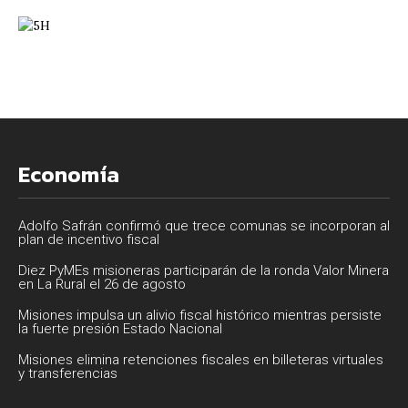
t
e
e
s
b
g
A
o
r
p
o
a
Economía
p
k
m
Adolfo Safrán confirmó que trece comunas se incorporan al
plan de incentivo fiscal
Diez PyMEs misioneras participarán de la ronda Valor Minera
en La Rural el 26 de agosto
Misiones impulsa un alivio fiscal histórico mientras persiste
la fuerte presión Estado Nacional
Misiones elimina retenciones fiscales en billeteras virtuales
y transferencias