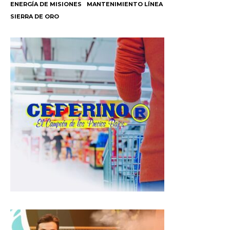
ENERGÍA DE MISIONES
MANTENIMIENTO LÍNEA
a
c
l
SIERRA DE ORO
t
e
e
s
b
g
A
o
r
p
o
a
p
k
m