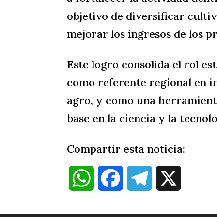
objetivo de diversificar cult
mejorar los ingresos de los p
Este logro consolida el rol e
como referente regional en i
agro, y como una herramient
base en la ciencia y la tecnolo
Compartir esta noticia:
W
F
T
X
h
a
e