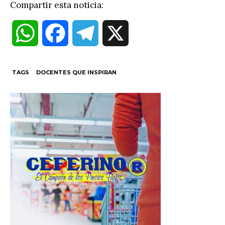
Compartir esta noticia:
W
F
T
X
h
a
e
TAGS
DOCENTES QUE INSPIRAN
a
c
l
t
e
e
s
b
g
A
o
r
p
o
a
p
k
m