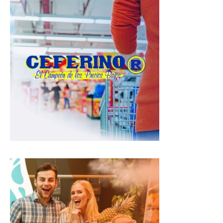
t
e
e
s
b
g
A
o
r
p
o
a
p
k
m