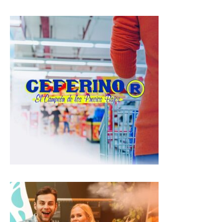
a
c
l
t
e
e
s
b
g
A
o
r
p
o
a
p
k
m