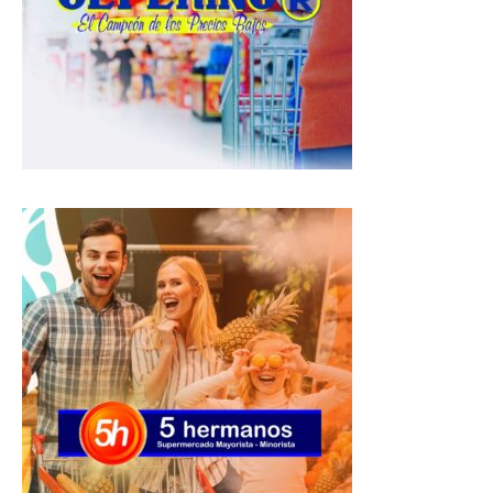
A
o
r
p
o
a
p
k
m