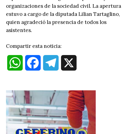
organizaciones de la sociedad civil. La apertura
estuvo a cargo de la diputada Lilian Tartaglino,
quien agradeció la presencia de todos los
asistentes.
Compartir esta noticia:
W
F
T
X
h
a
e
a
c
l
t
e
e
s
b
g