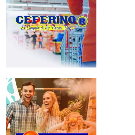
s
b
g
A
o
r
p
o
a
p
k
m