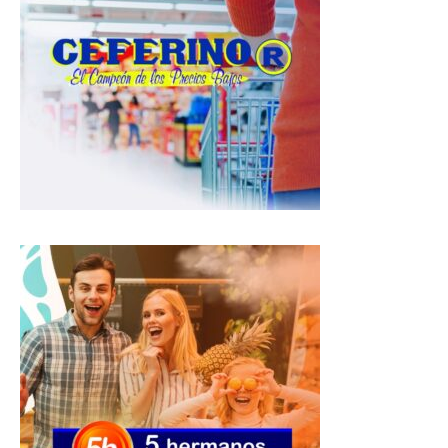
s
b
g
A
o
r
p
o
a
p
k
m