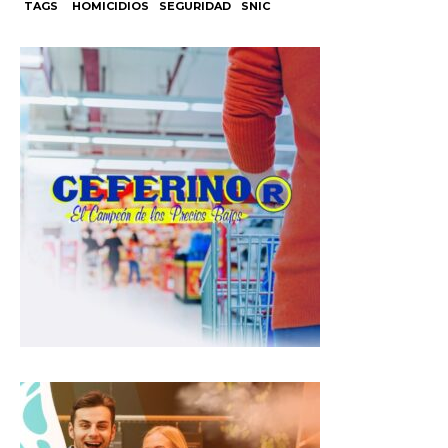
TAGS
HOMICIDIOS
SEGURIDAD
SNIC
a
c
l
t
e
e
s
b
g
A
o
r
p
o
a
p
k
m