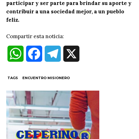
participar y ser parte para brindar su aporte y
contribuir a una sociedad mejor, a un pueblo
feliz.
Compartir esta noticia:
W
F
T
X
h
a
e
TAGS
ENCUENTRO MISIONERO
a
c
l
t
e
e
s
b
g
A
o
r