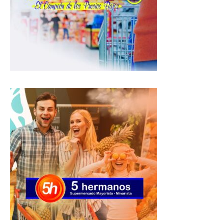
p
o
a
p
k
m