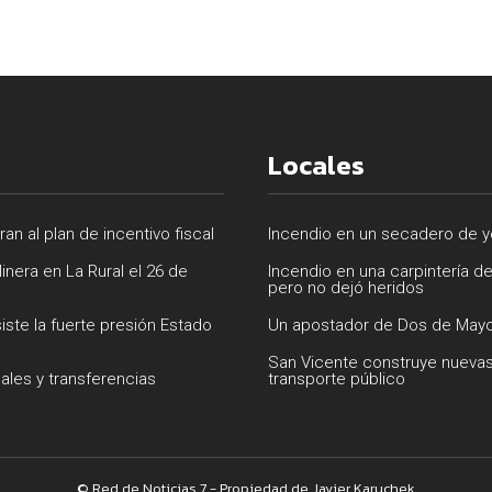
Locales
n al plan de incentivo fiscal
Incendio en un secadero de ye
inera en La Rural el 26 de
Incendio en una carpintería d
pero no dejó heridos
siste la fuerte presión Estado
Un apostador de Dos de Mayo
San Vicente construye nuevas
uales y transferencias
transporte público
© Red de Noticias 7 - Propiedad de Javier Karuchek