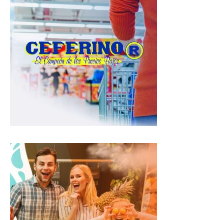
s
b
g
A
o
r
p
o
a
p
k
m