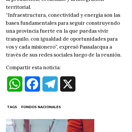
territorial.
“Infraestructura, conectividad y energía son las
bases fundamentales para seguir construyendo
una provincia fuerte en la que puedas vivir
tranquilo, con igualdad de oportunidades para
vos y cada misionero”, expresó Passalacqua a
través de sus redes sociales luego de la reunión.
Compartir esta noticia:
W
F
T
X
h
a
e
TAGS
FONDOS NACIONALES
a
c
l
t
e
e