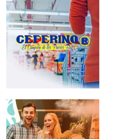
t
e
e
s
b
g
A
o
r
p
o
a
p
k
m