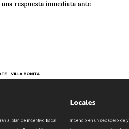
 una respuesta inmediata ante
ATE
VILLA BONITA
Locales
n al plan de incentivo fiscal
Incendio en un secadero de ye