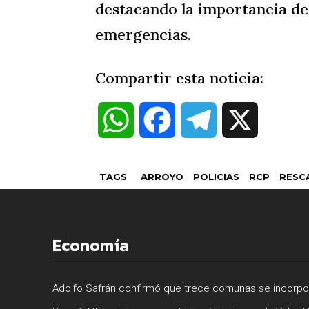
destacando la importancia de
emergencias.
Compartir esta noticia:
W
F
T
X
h
a
e
TAGS
ARROYO
POLICIAS
RCP
RESC
a
c
l
t
e
e
Economía
s
b
g
Adolfo Safrán confirmó que trece comunas se incorpora
A
o
r