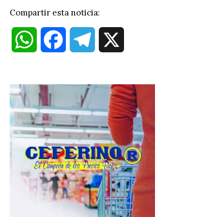
Compartir esta noticia:
W
F
T
X
h
a
e
a
c
l
t
e
e
s
b
g
A
o
r
p
o
a
p
k
m