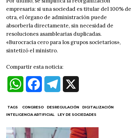
Por último, se simplifica la reorganización
empresaria: si una sociedad es titular del 100% de
otra, el órgano de administración puede
absorberla directamente, sin necesidad de
resoluciones asamblearias duplicadas.
«Burocracia cero para los grupos societarios»,
sintetizó el ministro.
Compartir esta noticia:
W
F
T
X
h
a
e
TAGS
CONGRESO
DESREGULACIÓN
DIGITALIZACIÓN
INTELIGENCIA ARTIFICIAL
LEY DE SOCIEDADES
a
c
l
t
e
e