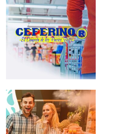
s
b
g
A
o
r
p
o
a
p
k
m