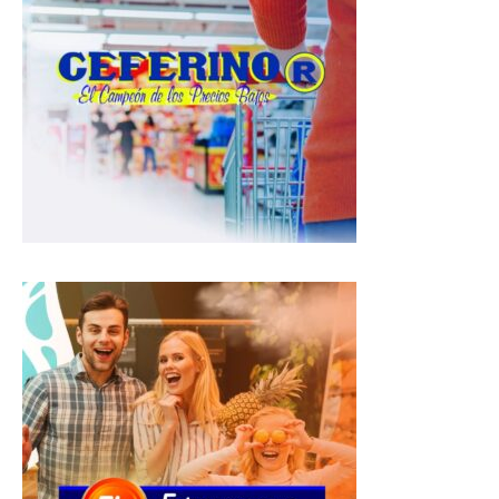
s
b
g
A
o
r
p
o
a
p
k
m