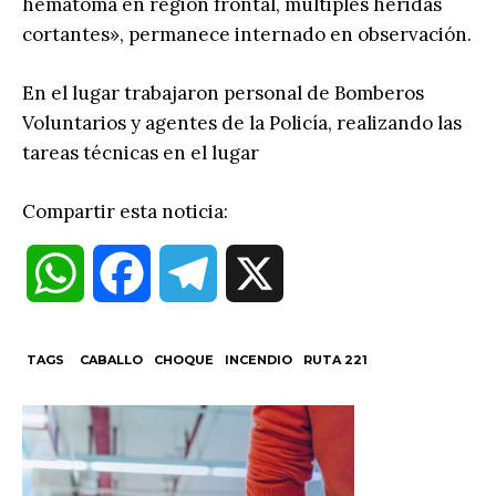
hematoma en región frontal, múltiples heridas
cortantes», permanece internado en observación.
En el lugar trabajaron personal de Bomberos
Voluntarios y agentes de la Policía, realizando las
tareas técnicas en el lugar
Compartir esta noticia:
W
F
T
X
h
a
e
TAGS
CABALLO
CHOQUE
INCENDIO
RUTA 221
a
c
l
t
e
e