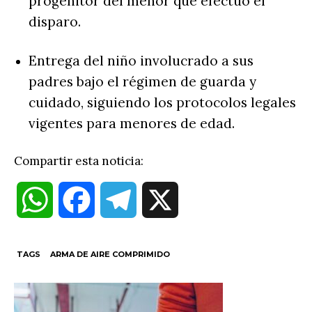
progenitor del menor que efectuó el
disparo.
Entrega del niño involucrado a sus
padres bajo el régimen de guarda y
cuidado, siguiendo los protocolos legales
vigentes para menores de edad.
Compartir esta noticia:
W
F
T
X
h
a
e
TAGS
ARMA DE AIRE COMPRIMIDO
a
c
l
t
e
e