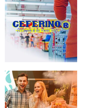
s
b
g
A
o
r
p
o
a
p
k
m