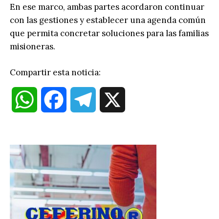
En ese marco, ambas partes acordaron continuar
con las gestiones y establecer una agenda común
que permita concretar soluciones para las familias
misioneras.
Compartir esta noticia:
W
F
T
X
h
a
e
a
c
l
t
e
e
s
b
g