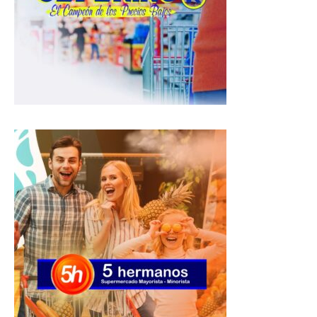
A
o
r
p
o
a
p
k
m