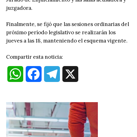
juzgadora.
Finalmente, se fijó que las sesiones ordinarias del
próximo período legislativo se realizarán los
jueves a las 18, manteniendo el esquema vigente.
Compartir esta noticia:
W
F
T
X
h
a
e
a
c
l
t
e
e