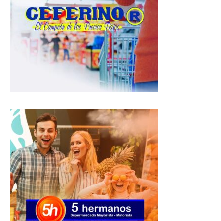
s
b
g
A
o
r
p
o
a
p
k
m