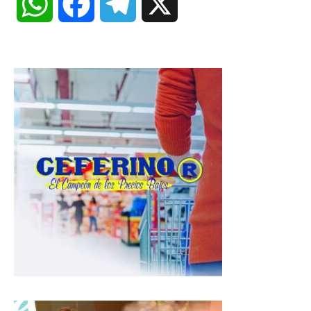
W
F
T
X
h
a
e
a
c
l
t
e
e
s
b
g
A
o
r
p
o
a
p
k
m