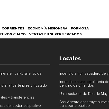
CORRIENTES
ECONOMÍA MISIONERA
FORMOSA
ITIKON CHACO
VENTAS EN SUPERMERCADOS
Locales
inera en La Rural el 26 de
Incendio en un secadero de ye
Incendio en una carpintería d
siste la fuerte presión Estado
pero no dejó heridos
Un apostador de Dos de Mayo
uales y transferencias
San Vicente construye nuevas
isis del poder adquisitivo
transporte público