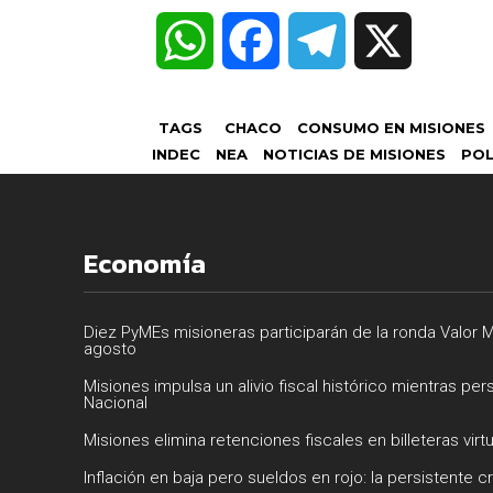
W
F
T
X
h
a
e
TAGS
CHACO
CONSUMO EN MISIONES
a
c
l
INDEC
NEA
NOTICIAS DE MISIONES
POL
t
e
e
Economía
s
b
g
A
o
r
Diez PyMEs misioneras participarán de la ronda Valor M
agosto
p
o
a
Misiones impulsa un alivio fiscal histórico mientras per
Nacional
Misiones elimina retenciones fiscales en billeteras virt
p
k
m
Inflación en baja pero sueldos en rojo: la persistente cr