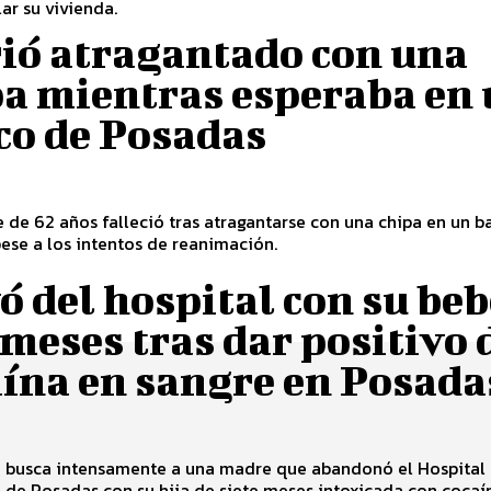
ar su vivienda.
ió atragantado con una
pa mientras esperaba en
co de Posadas
de 62 años falleció tras atragantarse con una chipa en un b
ese a los intentos de reanimación.
 del hospital con su beb
 meses tras dar positivo 
aína en sangre en Posada
ia busca intensamente a una madre que abandonó el Hospital
 de Posadas con su hija de siete meses intoxicada con cocaí