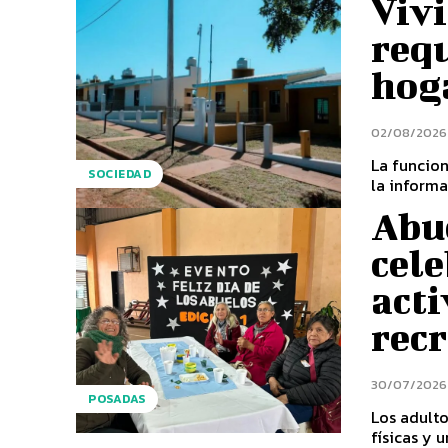
Vivi
requ
hog
02/08/2026
La funcio
SOCIEDAD
la informa
Abu
cel
acti
recr
30/07/2026
POSADAS
Los adult
físicas y 