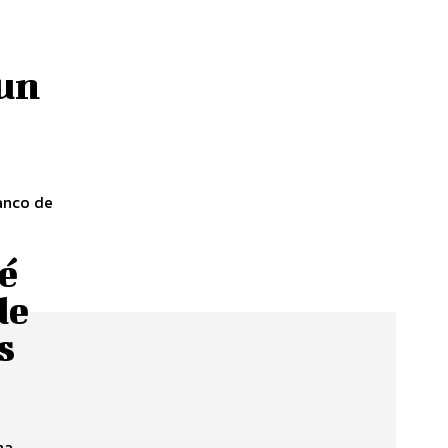
 un
anco de
é
de
s
na.