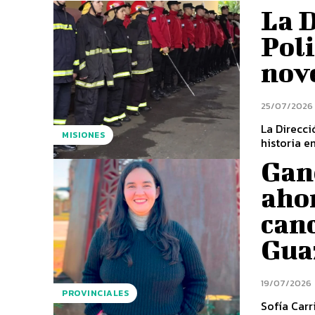
La D
Poli
nove
25/07/2026
La Direcc
MISIONES
historia e
Gan
ahor
canc
Gua
19/07/2026
PROVINCIALES
Sofía Carr