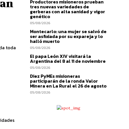
ran
Productores misioneros prueban
tres nuevas variedades de
gerberas con alta sanidad y vigor
genético
05/08/2026
Montecarlo: una mujer se salvó de
ser asfixiada por su expareja y lo
halló muerto
ada toda
05/08/2026
El papa León XIV visitará la
Argentina del 8 al 11 de noviembre
05/08/2026
Diez PyMEs misioneras
participarán de la ronda Valor
Minera en La Rural el 26 de agosto
05/08/2026
vidades