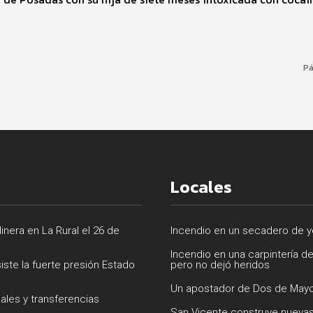
Pá
Locales
inera en La Rural el 26 de
Incendio en un secadero de ye
Incendio en una carpintería d
siste la fuerte presión Estado
pero no dejó heridos
Un apostador de Dos de Mayo
uales y transferencias
San Vicente construye nuevas