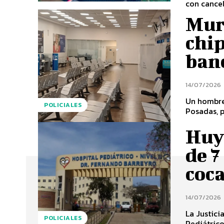
con cancel
Mur
chi
ban
14/07/2026
Un hombre 
POLICIALES
Posadas, p
Huyó
de 7
coc
14/07/2026
La Justic
POLICIALES
Pediátrico