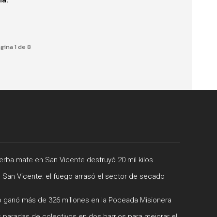
gina 1 de 8
rba mate en San Vicente destruyó 20 mil kilos
e San Vicente: el fuego arrasó el sector de secado
 ganó más de 326 millones en la Poceada Misionera
 paradas de colectivos en dos barrios para mejorar el