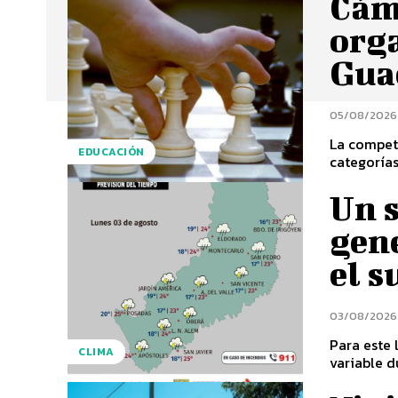
Cám
orga
Guac
05/08/2026
La compete
EDUCACIÓN
categorías
Un s
gene
el s
03/08/2026
Para este 
CLIMA
variable d