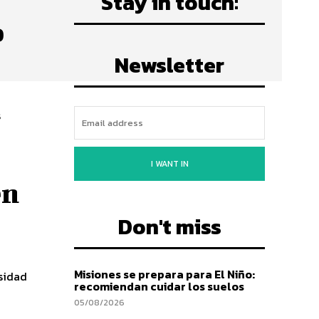
Stay in touch:
o
Newsletter
s
I WANT IN
en
Don't miss
Misiones se prepara para El Niño:
osidad
recomiendan cuidar los suelos
05/08/2026