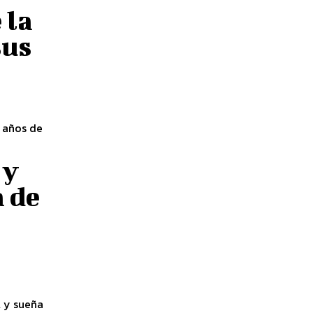
 la
sus
 años de
 y
a de
A y sueña