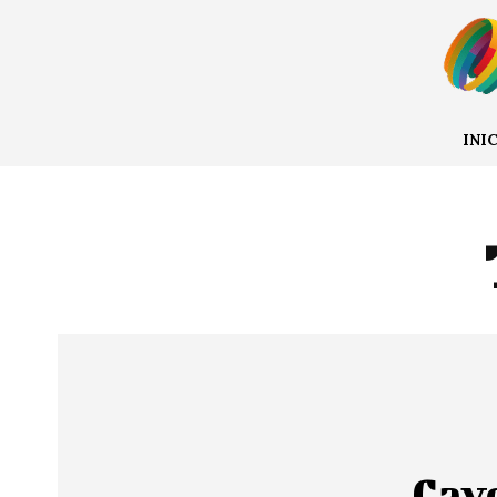
INI
Cayó