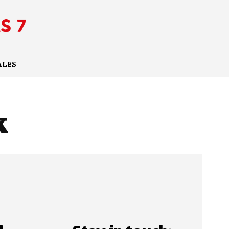
ALES
x
n