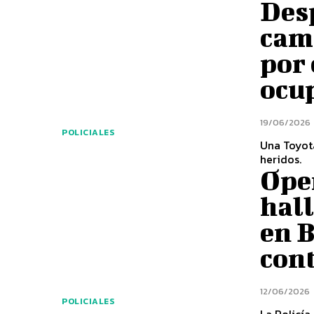
Desp
cami
por 
ocup
19/06/2026
POLICIALES
Una Toyota
heridos.
Oper
hal
en B
con
12/06/2026
POLICIALES
La Policía