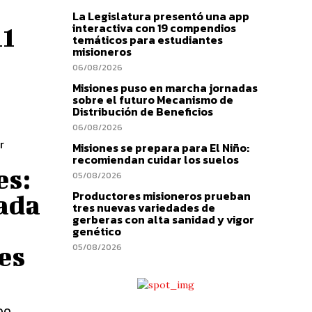
La Legislatura presentó una app
interactiva con 19 compendios
11
temáticos para estudiantes
misioneros
06/08/2026
Misiones puso en marcha jornadas
sobre el futuro Mecanismo de
Distribución de Beneficios
06/08/2026
r
Misiones se prepara para El Niño:
recomiendan cuidar los suelos
es:
05/08/2026
Productores misioneros prueban
ada
tres nuevas variedades de
gerberas con alta sanidad y vigor
genético
es
05/08/2026
200