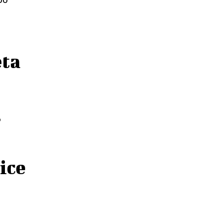
eta
o
ice