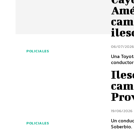
Amér
cami
iles
06/07/202
POLICIALES
Una Toyota
conductor 
Iles
cam
Prov
19/06/2026
Un conduct
POLICIALES
Soberbio.