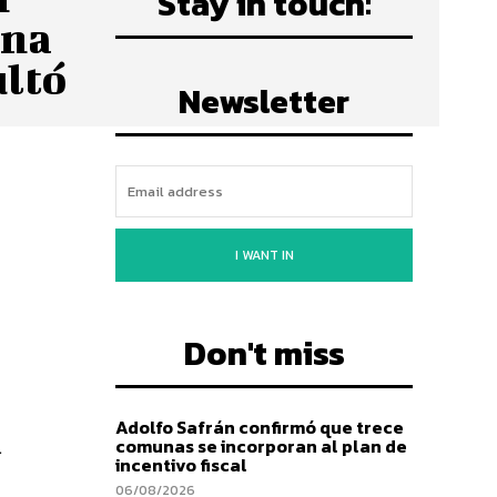
Stay in touch:
una
ultó
Newsletter
I WANT IN
Don't miss
Adolfo Safrán confirmó que trece
comunas se incorporan al plan de
l
incentivo fiscal
06/08/2026