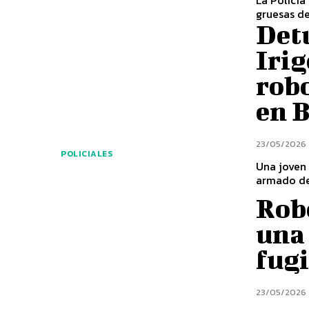
gruesas de
Det
Irig
rob
en B
23/05/2026
POLICIALES
Una joven 
armado de
Rob
una
fugi
23/05/2026