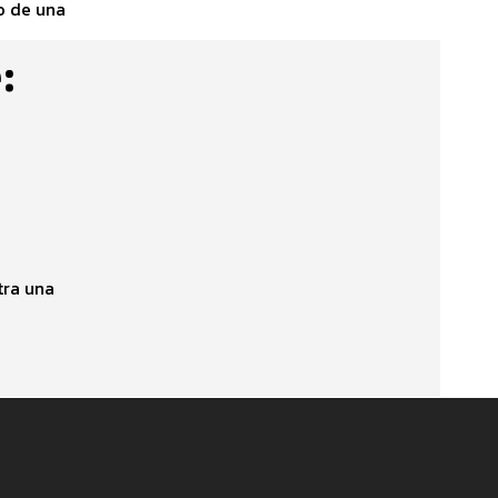
o de una
:
tra una