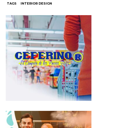
TAGS
INTERIOR DESIGN
a
c
l
t
e
e
s
b
g
A
o
r
p
o
a
p
k
m