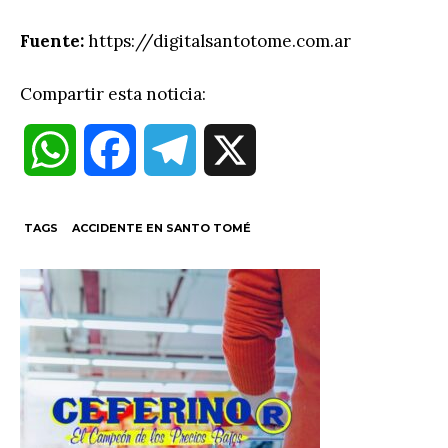
Fuente:
https://digitalsantotome.com.ar
Compartir esta noticia:
W
F
T
X
h
a
e
TAGS
ACCIDENTE EN SANTO TOMÉ
a
c
l
t
e
e
s
b
g
A
o
r