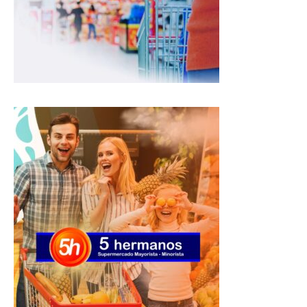
p
o
a
p
k
m