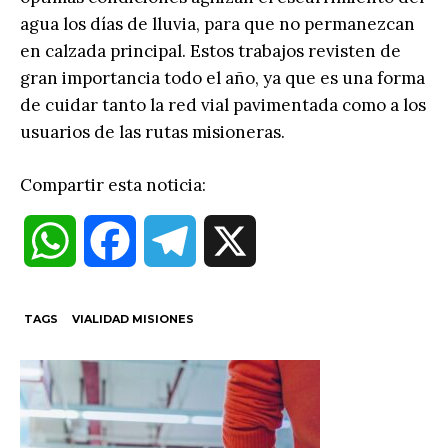
agua los días de lluvia, para que no permanezcan
en calzada principal. Estos trabajos revisten de
gran importancia todo el año, ya que es una forma
de cuidar tanto la red vial pavimentada como a los
usuarios de las rutas misioneras.
Compartir esta noticia:
W
F
T
X
h
a
e
TAGS
VIALIDAD MISIONES
a
c
l
t
e
e