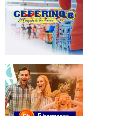
s
b
g
A
o
r
p
o
a
p
k
m