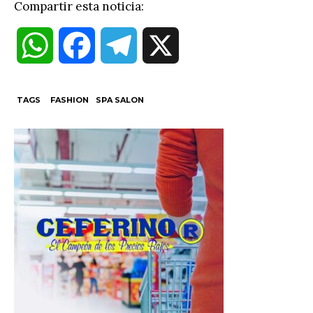
Compartir esta noticia:
W
F
T
X
h
a
e
TAGS
FASHION
SPA SALON
a
c
l
t
e
e
s
b
g
A
o
r
p
o
a
p
k
m