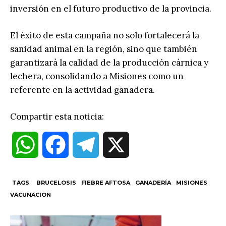
inversión en el futuro productivo de la provincia.
El éxito de esta campaña no solo fortalecerá la
sanidad animal en la región, sino que también
garantizará la calidad de la producción cárnica y
lechera, consolidando a Misiones como un
referente en la actividad ganadera.
Compartir esta noticia:
W
F
T
X
h
a
e
TAGS
BRUCELOSIS
FIEBRE AFTOSA
GANADERÍA
MISIONES
VACUNACION
a
c
l
t
e
e