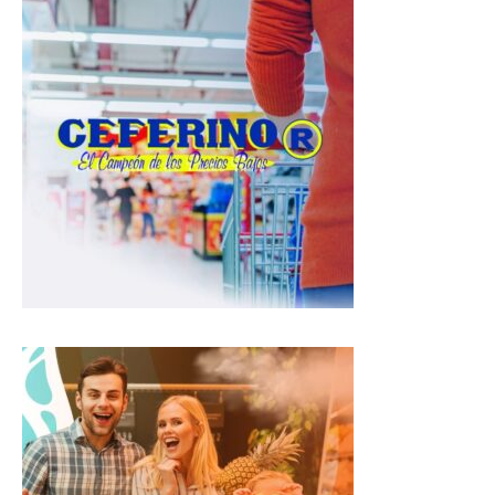
s
b
g
A
o
r
p
o
a
p
k
m