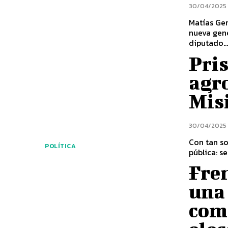
30/04/2025
Matías Ge
nueva gen
diputado..
Pris
agr
Misi
30/04/2025
Con tan so
POLÍTICA
pública: s
Fre
una 
com