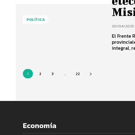
elec
Mis
POLÍTICA
30/04/2025
El Frente 
provincial
integral, r
1
2
3
...
22
Economía