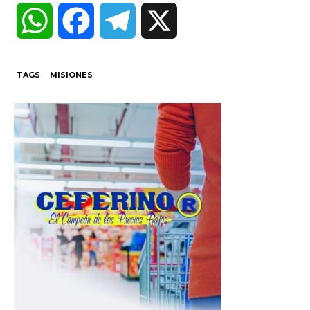
W
F
T
X
h
a
e
TAGS
MISIONES
a
c
l
t
e
e
s
b
g
A
o
r
p
o
a
p
k
m