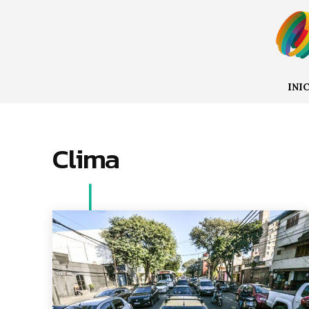
INI
Clima