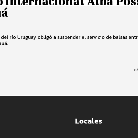
 internacional Alba Pos
uá
 del río Uruguay obligó a suspender el servicio de balsas ent
auá.
Pá
Locales