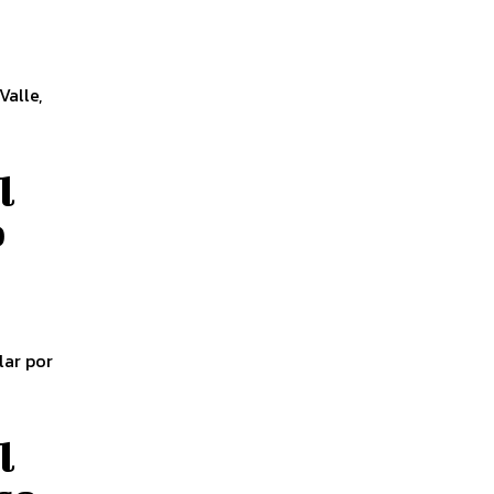
Valle,
l
o
lar por
l