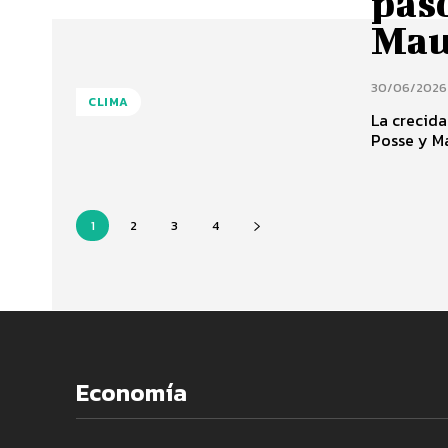
paso
Ma
30/06/2026
CLIMA
La crecida
Posse y M
1
2
3
4
Economía