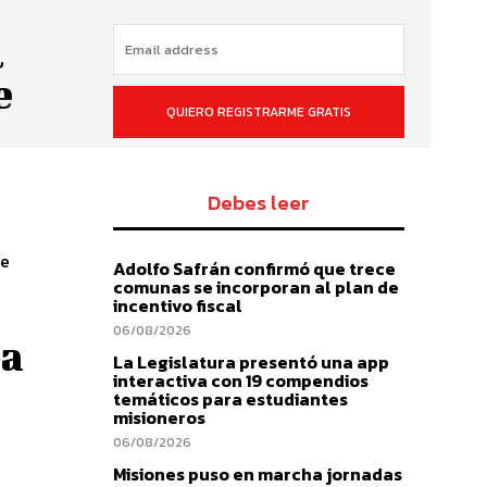
l
e
QUIERO REGISTRARME GRATIS
Debes leer
de
Adolfo Safrán confirmó que trece
comunas se incorporan al plan de
incentivo fiscal
06/08/2026
ra
La Legislatura presentó una app
interactiva con 19 compendios
temáticos para estudiantes
misioneros
06/08/2026
Misiones puso en marcha jornadas