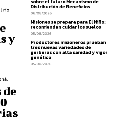
sobre el futuro Mecanismo de
Distribución de Beneficios
l río
06/08/2026
Misiones se prepara para El Niño:
te
recomiendan cuidar los suelos
05/08/2026
s y
Productores misioneros prueban
tres nuevas variedades de
gerberas con alta sanidad y vigor
genético
05/08/2026
oná.
 de
30
rias