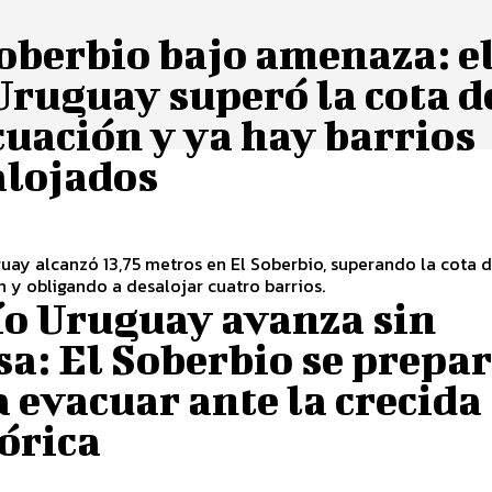
oberbio bajo amenaza: e
Uruguay superó la cota d
uación y ya hay barrios
alojados
guay alcanzó 13,75 metros en El Soberbio, superando la cota 
 y obligando a desalojar cuatro barrios.
ío Uruguay avanza sin
a: El Soberbio se prepa
 evacuar ante la crecida
órica