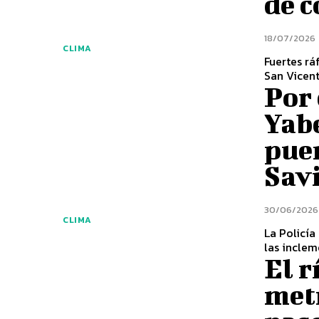
de 
18/07/2026
CLIMA
Fuertes rá
San Vicent
Por 
Yabe
pue
Savi
30/06/2026
CLIMA
La Policía
las inclem
El r
met