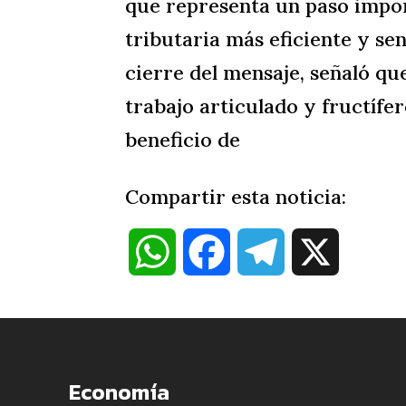
que representa un paso impo
tributaria más eficiente y senc
cierre del mensaje, señaló qu
trabajo articulado y fructífer
beneficio de
Compartir esta noticia:
W
F
T
X
h
a
e
a
c
l
Economía
t
e
e