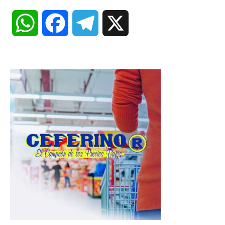
W
F
T
X
h
a
e
a
c
l
t
e
e
s
b
g
A
o
r
p
o
a
p
k
m