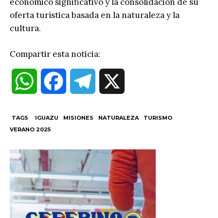
económico significativo y la consolidación de su
oferta turística basada en la naturaleza y la
cultura.
Compartir esta noticia:
W
F
T
X
h
a
e
TAGS
IGUAZU
MISIONES
NATURALEZA
TURISMO
VERANO 2025
a
c
l
t
e
e
s
b
g
A
o
r