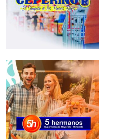
p
o
a
p
k
m