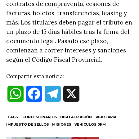
contratos de compraventa, cesiones de
facturas, boletos, transferencias, leasing y
más. Los titulares deben pagar el tributo en
un plazo de 15 días hábiles tras la firma del
documento legal. Pasado ese plazo,
comienzan a correr intereses y sanciones
según el Código Fiscal Provincial.
Compartir esta noticia:
W
F
T
X
h
a
e
TAGS
CONCESIONARIOS
DIGITALIZACIÓN TRIBUTARIA
IMPUESTO DE SELLOS
MISIONES
VEHÍCULOS 0KM
a
c
l