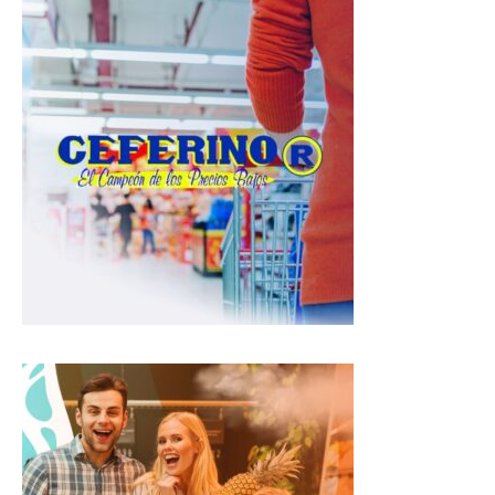
t
e
e
s
b
g
A
o
r
p
o
a
p
k
m