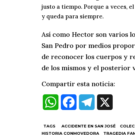
justo a tiempo. Porque a veces, 
y queda para siempre.
Así como Hector son varios lo
San Pedro por medios proporc
de reconocer los cuerpos y re
de los mismos y el posterior v
Compartir esta noticia:
W
F
T
X
h
a
e
TAGS
ACCIDENTE EN SAN JOSÉ
COLEC
a
c
l
HISTORIA CONMOVEDORA
TRAGEDIA FAM