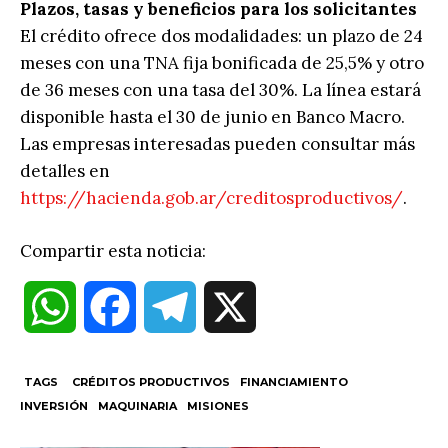
Plazos, tasas y beneficios para los solicitantes
El crédito ofrece dos modalidades: un plazo de 24
meses con una TNA fija bonificada de 25,5% y otro
de 36 meses con una tasa del 30%. La línea estará
disponible hasta el 30 de junio en Banco Macro.
Las empresas interesadas pueden consultar más
detalles en
https://hacienda.gob.ar/creditosproductivos/
.
Compartir esta noticia:
W
F
T
X
h
a
e
TAGS
CRÉDITOS PRODUCTIVOS
FINANCIAMIENTO
INVERSIÓN
MAQUINARIA
MISIONES
a
c
l