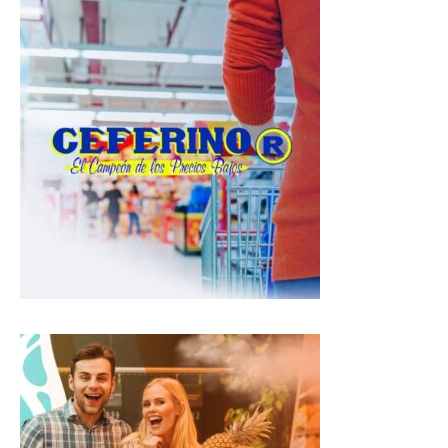
t
e
e
s
b
g
A
o
r
p
o
a
p
k
m