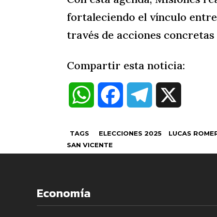
fortaleciendo el vínculo entre
través de acciones concretas y
Compartir esta noticia:
W
F
T
X
h
a
e
TAGS
ELECCIONES 2025
LUCAS ROMER
a
c
l
SAN VICENTE
t
e
e
Economía
s
b
g