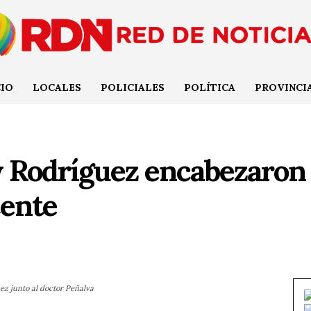
CIO
LOCALES
POLICIALES
POLÍTICA
PROVINCI
 y Rodríguez encabezaron
cente
ez junto al doctor Peñalva