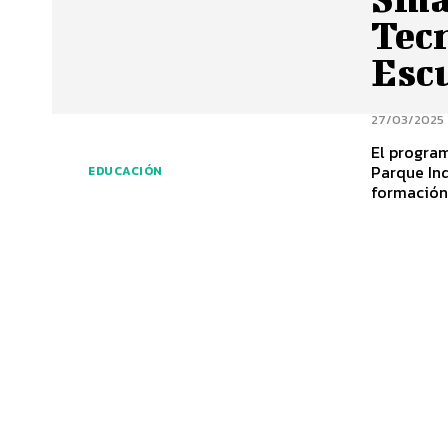
Tecn
Escu
27/03/2025
El program
Parque Ind
EDUCACIÓN
formación.