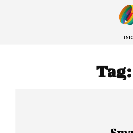
INI
Tag
Sma