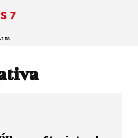
ALES
ativa
ión