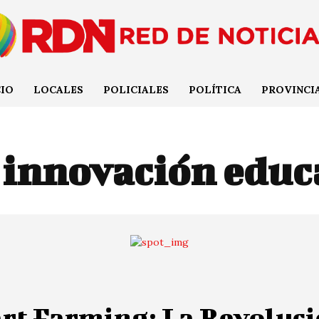
CIO
LOCALES
POLICIALES
POLÍTICA
PROVINCI
:
innovación educ
rt Farming: La Revoluc