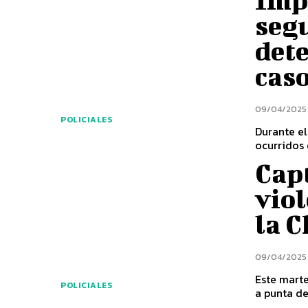
Imp
seg
dete
caso
09/04/2025
POLICIALES
Durante el
ocurridos 
Cap
viol
la C
09/04/2025
Este mart
POLICIALES
a punta de