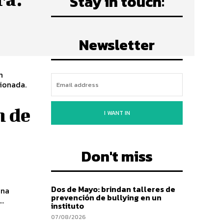
Stay in touch:
Newsletter
n
ionada.
n de
I WANT IN
Don't miss
Dos de Mayo: brindan talleres de
una
prevención de bullying en un
..
instituto
07/08/2026