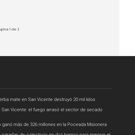
gina 1 de 2
rba mate en San Vicente destruyó 20 mil kilos
e San Vicente: el fuego arrasó el sector de secado
 ganó más de 326 millones en la Poceada Misionera
 paradas de colectivos en dos barrios para mejorar el