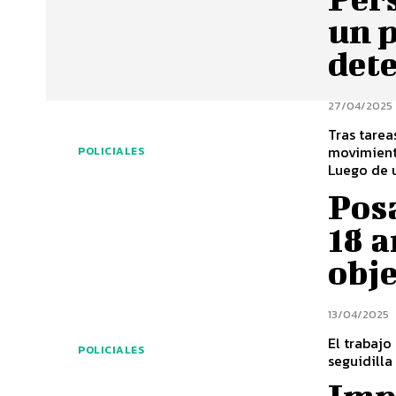
un 
det
27/04/2025
Tras tarea
movimient
POLICIALES
Luego de u
Posa
18 a
obj
13/04/2025
El trabajo
POLICIALES
seguidilla