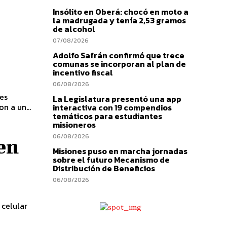
Insólito en Oberá: chocó en moto a
la madrugada y tenía 2,53 gramos
de alcohol
07/08/2026
Adolfo Safrán confirmó que trece
comunas se incorporan al plan de
incentivo fiscal
06/08/2026
tes
La Legislatura presentó una app
n a un...
interactiva con 19 compendios
temáticos para estudiantes
misioneros
06/08/2026
 en
Misiones puso en marcha jornadas
sobre el futuro Mecanismo de
Distribución de Beneficios
06/08/2026
 celular