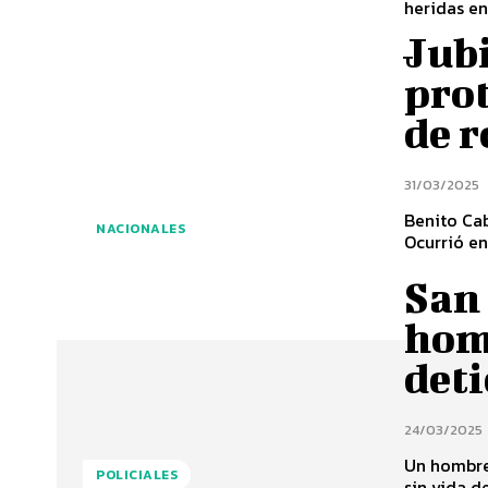
heridas en
Jub
prot
de 
31/03/2025
Benito Cab
NACIONALES
Ocurrió en
San 
homi
deti
24/03/2025
Un hombre
POLICIALES
sin vida de