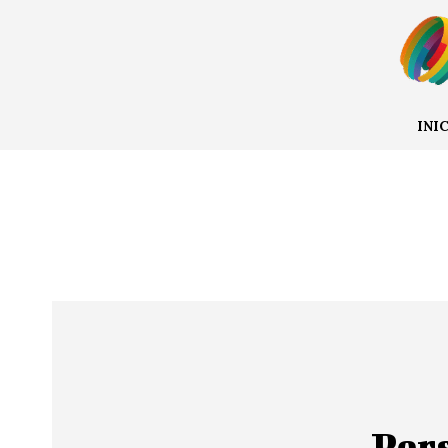
INI
Pers