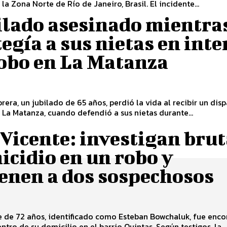
 la Zona Norte de Río de Janeiro, Brasil. El incidente...
ilado asesinado mientra
egía a sus nietas en inte
robo en La Matanza
rera, un jubilado de 65 años, perdió la vida al recibir un disp
 La Matanza, cuando defendió a sus nietas durante...
Vicente: investigan brut
cidio en un robo y
enen a dos sospechosos
 de 72 años, identificado como Esteban Bowchaluk, fue enc
ntro de su domicilio en el barrio Quintas. Según testigos, la...