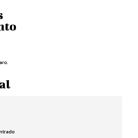
s
nto
aro.
al
ontrado