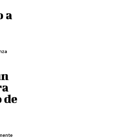
o a
anza
un
ra
 de
emente