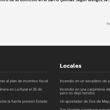
Pá
Locales
n al plan de incentivo fiscal
Incendio en un secadero de ye
inera en La Rural el 26 de
Incendio en una carpintería d
pero no dejó heridos
siste la fuerte presión Estado
Un apostador de Dos de Mayo
San Vicente construye nuevas