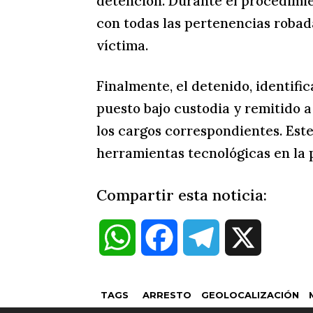
detención. Durante el procedimie
con todas las pertenencias robada
víctima.
Finalmente, el detenido, identifi
puesto bajo custodia y remitido a
los cargos correspondientes. Este
herramientas tecnológicas en la p
Compartir esta noticia:
W
F
T
X
h
a
e
TAGS
ARRESTO
GEOLOCALIZACIÓN
a
c
l