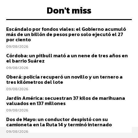
Don't miss
Escándalo por fondos viales: el Gobierno acumuló
más de un billón de pesos pero solo ejecutó el 27
por ciento
09/08/2026
Córdoba: un pitbull mató a un nene de tres años en
el barrio Suárez
09/08/2026
Oberá: policía recuperó un novillo y un ternero a
tres kilómetros del lote
09/08/2026
Jardín América: secuestran 37 kilos de marihuana
valuados en 137 millones
09/08/2026
Dos de Mayo: un conductor despistó con su
camioneta en la Ruta 14 y terminó internado
09/08/2026